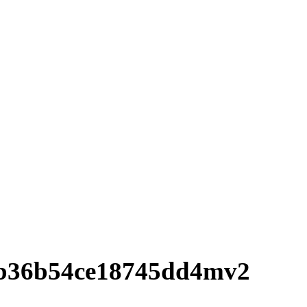
0b36b54ce18745dd4mv2