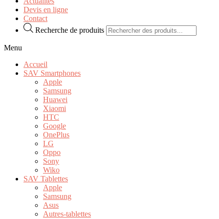
Actualités
Devis en ligne
Contact
Recherche de produits
Menu
Accueil
SAV Smartphones
Apple
Samsung
Huawei
Xiaomi
HTC
Google
OnePlus
LG
Oppo
Sony
Wiko
SAV Tablettes
Apple
Samsung
Asus
Autres-tablettes