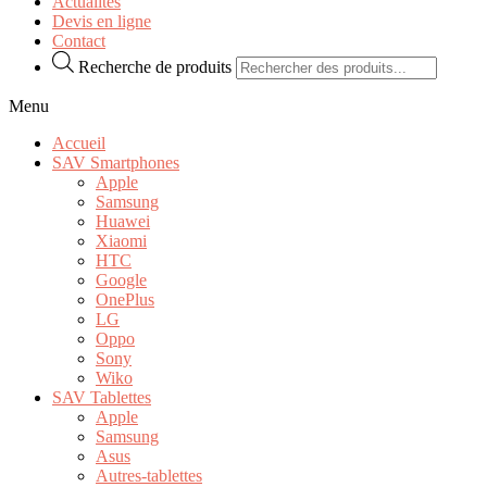
Actualités
Devis en ligne
Contact
Recherche de produits
Menu
Accueil
SAV Smartphones
Apple
Samsung
Huawei
Xiaomi
HTC
Google
OnePlus
LG
Oppo
Sony
Wiko
SAV Tablettes
Apple
Samsung
Asus
Autres-tablettes