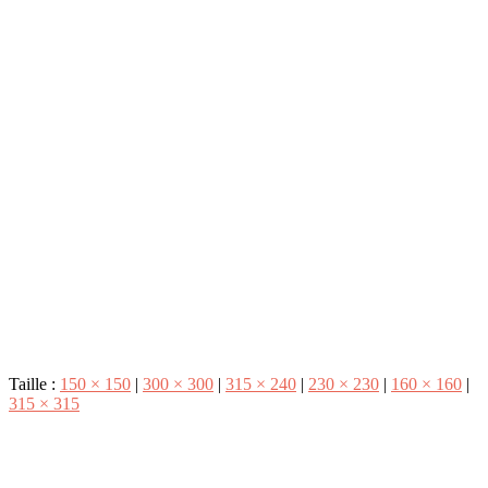
Taille :
150 × 150
|
300 × 300
|
315 × 240
|
230 × 230
|
160 × 160
|
315 × 315