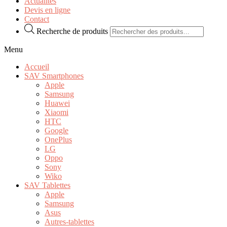
Actualités
Devis en ligne
Contact
Recherche de produits
Menu
Accueil
SAV Smartphones
Apple
Samsung
Huawei
Xiaomi
HTC
Google
OnePlus
LG
Oppo
Sony
Wiko
SAV Tablettes
Apple
Samsung
Asus
Autres-tablettes