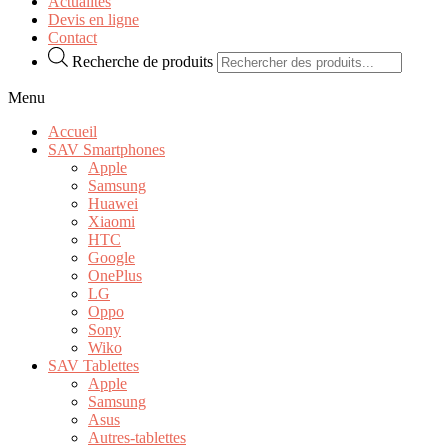
Actualités
Devis en ligne
Contact
Recherche de produits
Menu
Accueil
SAV Smartphones
Apple
Samsung
Huawei
Xiaomi
HTC
Google
OnePlus
LG
Oppo
Sony
Wiko
SAV Tablettes
Apple
Samsung
Asus
Autres-tablettes