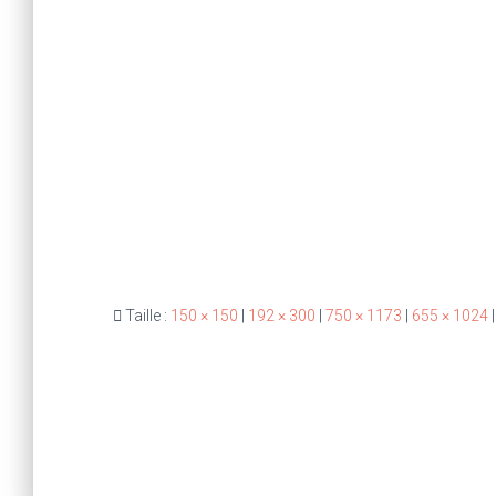
Taille :
150 × 150
|
192 × 300
|
750 × 1173
|
655 × 1024
|