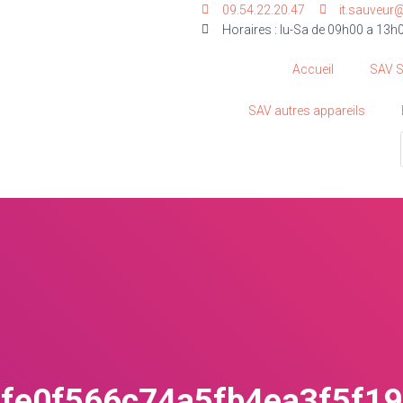
09.54.22.20.47
it.sauveur
Horaires : lu-Sa de 09h00 a 13h
Accueil
SAV 
SAV autres appareils
afe0f566c74a5fb4ea3f5f1