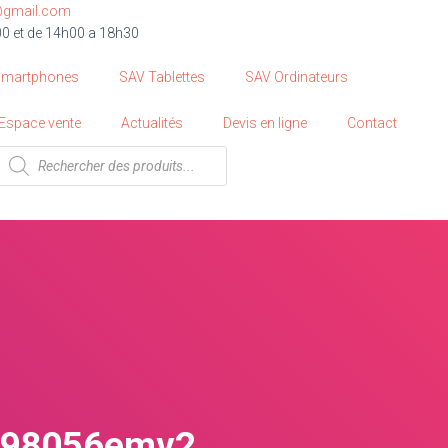
@gmail.com
00 et de 14h00 a 18h30
Smartphones
SAV Tablettes
SAV Ordinateurs
Espace vente
Actualités
Devis en ligne
Contact
998056emv2