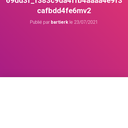
69dd3f_f383c9da4ffb4aaaa4e9f3
cafbdd4fe6mv2
Publié par
bartierk
le
23/07/2021