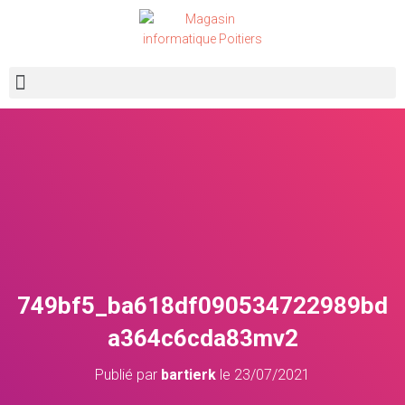
Recherche de produits
749bf5_ba618df090534722989bd
a364c6cda83mv2
Publié par
bartierk
le
23/07/2021