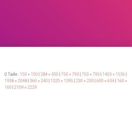
Taille :
150 × 150
|
284 × 300
|
750 × 793
|
750 × 793
|
1453 × 1536
|
1938 × 2048
|
360 × 240
|
1320 × 1395
|
230 × 230
|
600 × 634
|
160 ×
160
|
2109 × 2229