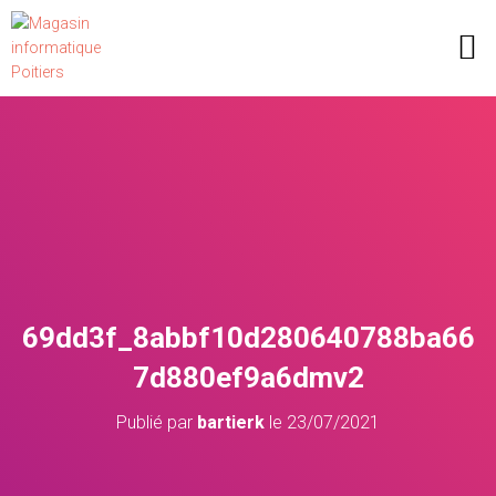
Recherche de produits
69dd3f_8abbf10d280640788ba66
7d880ef9a6dmv2
Publié par
bartierk
le
23/07/2021