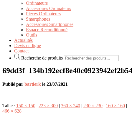
Ordinateurs
Accessoires Ordinateurs
Pièces Ordinateurs
Smartphones
Accessoires Smartphones
Espace Reconditionné
Outils
Actualités
Devis en ligne
Contact
Recherche de produits
69dd3f_134b192ecf8e40c0923942ef2b5
Publié par
bartierk
le
23/07/2021
Taille :
150 × 150
|
223 × 300
|
360 × 240
|
230 × 230
|
160 × 160
|
466 × 628