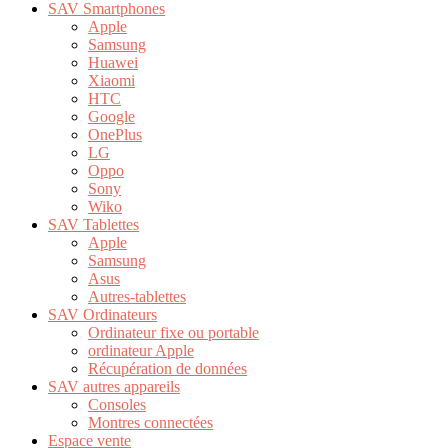
SAV Smartphones
Apple
Samsung
Huawei
Xiaomi
HTC
Google
OnePlus
LG
Oppo
Sony
Wiko
SAV Tablettes
Apple
Samsung
Asus
Autres-tablettes
SAV Ordinateurs
Ordinateur fixe ou portable
ordinateur Apple
Récupération de données
SAV autres appareils
Consoles
Montres connectées
Espace vente