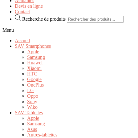
Actualités
Devis en ligne
Contact
Recherche de produits
Menu
Accueil
SAV Smartphones
Apple
Samsung
Huawei
Xiaomi
HTC
Google
OnePlus
LG
Oppo
Sony
Wiko
SAV Tablettes
Apple
Samsung
Asus
Autres-tablettes