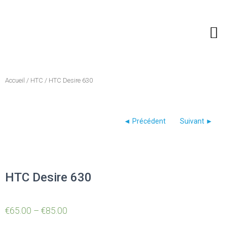
Recherche de produits
Accueil
/
HTC
/ HTC Desire 630
HTC Desire 630
€
65.00
–
€
85.00