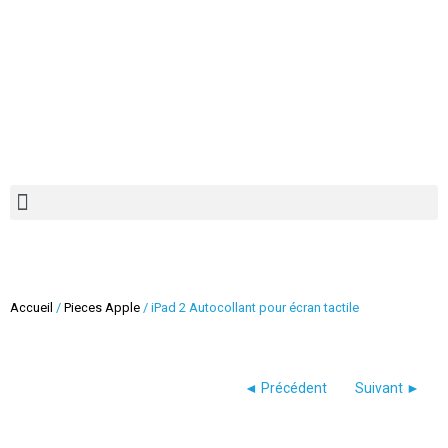
Recherche de produits
Accueil
/
Pieces Apple
/ iPad 2 Autocollant pour écran tactile