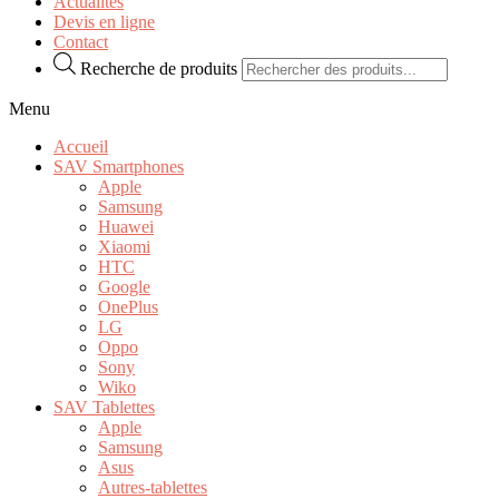
Actualités
Devis en ligne
Contact
Recherche de produits
Menu
Accueil
SAV Smartphones
Apple
Samsung
Huawei
Xiaomi
HTC
Google
OnePlus
LG
Oppo
Sony
Wiko
SAV Tablettes
Apple
Samsung
Asus
Autres-tablettes