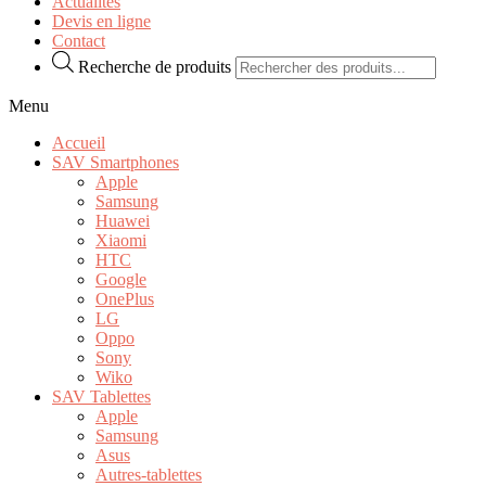
Actualités
Devis en ligne
Contact
Recherche de produits
Menu
Accueil
SAV Smartphones
Apple
Samsung
Huawei
Xiaomi
HTC
Google
OnePlus
LG
Oppo
Sony
Wiko
SAV Tablettes
Apple
Samsung
Asus
Autres-tablettes