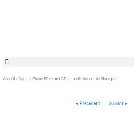
Recherche de produits
Accueil
/
Apple
/ iPhone 5S écran LCD et tactile Assemblé Blanc pour