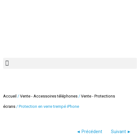
Recherche de produits
Accueil
/
Vente - Accessoires téléphones
/
Vente - Protections
écrans
/ Protection en verre trempé iPhone