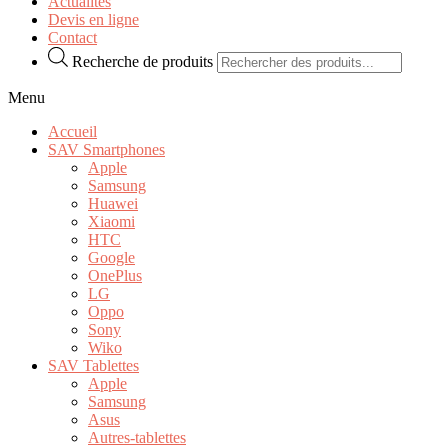
Actualités
Devis en ligne
Contact
Recherche de produits
Menu
Accueil
SAV Smartphones
Apple
Samsung
Huawei
Xiaomi
HTC
Google
OnePlus
LG
Oppo
Sony
Wiko
SAV Tablettes
Apple
Samsung
Asus
Autres-tablettes