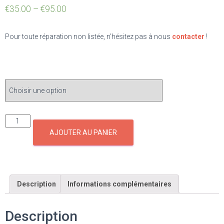
€
35.00
–
€
95.00
Pour toute réparation non listée, n’hésitez pas à nous
contacter
!
ÉLÉMENT À RÉPARER
AJOUTER AU PANIER
Description
Informations complémentaires
Description