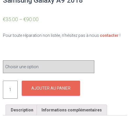
Samsung Galaxy A9 2018
€
35.00
–
€
90.00
Pour toute réparation non listée, n’hésitez pas à nous
contacter
!
ÉLÉMENT À RÉPARER
AJOUTER AU PANIER
Description
Informations complémentaires