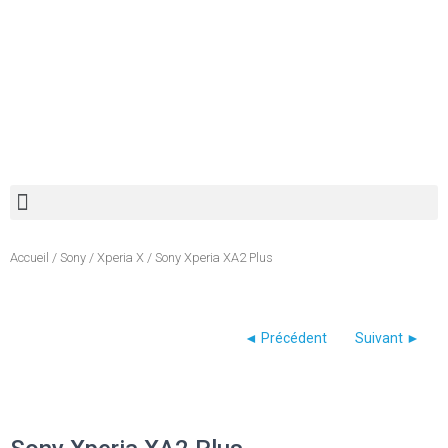
Recherche de produits
Accueil
/
Sony
/
Xperia X
/ Sony Xperia XA2 Plus