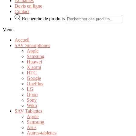
Actualités
Devis en ligne
Contact
Recherche de produits
Menu
Accueil
SAV Smartphones
Apple
Samsung
Huawei
Xiaomi
HTC
Google
OnePlus
LG
Oppo
Sony
Wiko
SAV Tablettes
Apple
Samsung
Asus
Autres-tablettes