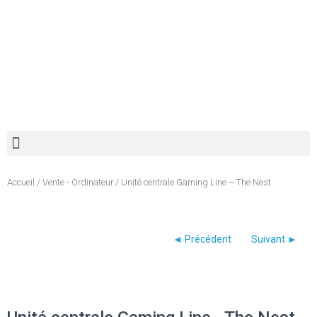
Recherche de produits
Accueil
/
Vente - Ordinateur
/ Unité centrale Gaming Line – The Nest