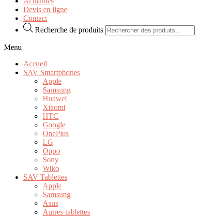
Actualités
Devis en ligne
Contact
Recherche de produits
Menu
Accueil
SAV Smartphones
Apple
Samsung
Huawei
Xiaomi
HTC
Google
OnePlus
LG
Oppo
Sony
Wiko
SAV Tablettes
Apple
Samsung
Asus
Autres-tablettes