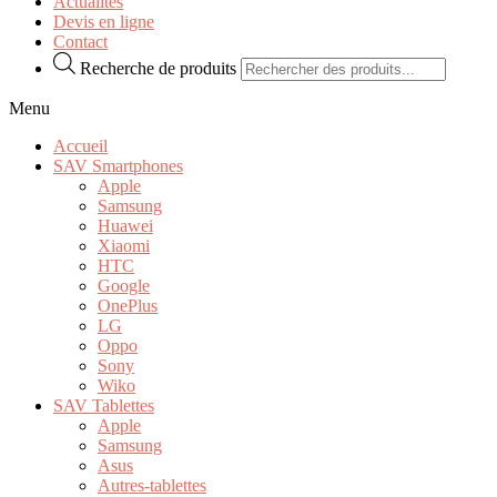
Actualités
Devis en ligne
Contact
Recherche de produits
Menu
Accueil
SAV Smartphones
Apple
Samsung
Huawei
Xiaomi
HTC
Google
OnePlus
LG
Oppo
Sony
Wiko
SAV Tablettes
Apple
Samsung
Asus
Autres-tablettes