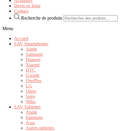
Actualités
Devis en ligne
Contact
Recherche de produits
Menu
Accueil
SAV Smartphones
Apple
Samsung
Huawei
Xiaomi
HTC
Google
OnePlus
LG
Oppo
Sony
Wiko
SAV Tablettes
Apple
Samsung
Asus
Autres-tablettes